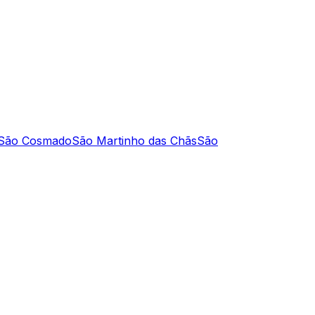
São Cosmado
São Martinho das Chãs
São