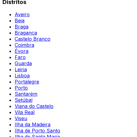
Distritos
Aveiro
Beja
Braga
Bragança
Castelo Branco
Coimbra
Évora
Faro
Guarda
Leiria
Lisboa
Portalegre
Porto
Santarém
Setúbal
Viana do Castelo
Vila Real
Viseu
Ilha da Madeira
Ilha de Porto Santo
Ilha de Santa Maria