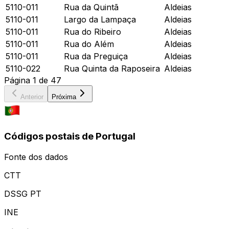
5110-011
Rua da Quintã
Aldeias
5110-011
Largo da Lampaça
Aldeias
5110-011
Rua do Ribeiro
Aldeias
5110-011
Rua do Além
Aldeias
5110-011
Rua da Preguiça
Aldeias
5110-022
Rua Quinta da Raposeira
Aldeias
Página
1
de
47
Anterior
Próxima
Códigos postais de Portugal
Fonte dos dados
CTT
DSSG PT
INE