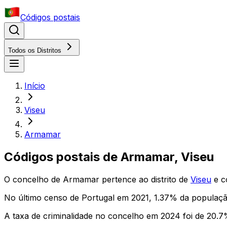
Códigos postais
Todos os Distritos
Início
Viseu
Armamar
Códigos postais de
Armamar
,
Viseu
O concelho
de
Armamar
pertence ao distrito
de
Viseu
e c
No último censo de Portugal em 2021,
1.37
% da populaçã
A taxa de criminalidade no concelho em 2024 foi de
20.7