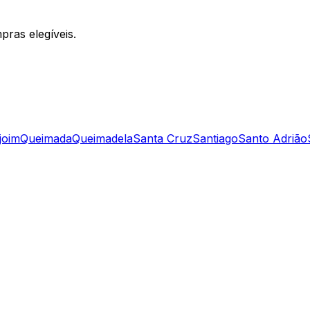
ras elegíveis.
joim
Queimada
Queimadela
Santa Cruz
Santiago
Santo Adrião