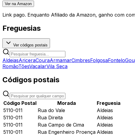
Ver na Amazon
Link pago. Enquanto Afiliado da Amazon, ganho com comp
Freguesias
Ver códigos postais
Aldeias
Aricera
Coura
Armamar
Cimbres
Folgosa
Fontelo
Gou
Romão
Tões
Vacalar
Vila Seca
Códigos postais
Código Postal
Morada
Freguesia
5110-011
Rua do Vale
Aldeias
5110-011
Rua Direita
Aldeias
5110-011
Rua Campo de Cima
Aldeias
5110-011
Rua Engenheiro Proença
Aldeias