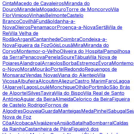
Cinta
Macedo de Cavaleiros
Miranda do
Douro
Mirandela
Mogadouro
Torre de Moncorvo
Vila
Flor
Vimioso
Vinhais
Belmonte
Castelo
Branco
Covilhã
Fundão
Idanha-a-
Nova
Oleiros
Penamacor
Proença-a-Nova
Sertã
Vila de
Rei
Vila Velha de
Rodão
Arganil
Cantanhede
Coimbra
Condeixa-a-
Nova
Figueira da Foz
Góis
Lousã
Mira
Miranda do
Corvo
Montemor-o-Velho
Oliveira do Hospital
Pampilhosa
da Serra
Penacova
Penela
Soure
Tábua
Vila Nova de
Poiares
Alandroal
Arraiolos
Borba
Estremoz
Évora
Montemo
o-Novo
Mora
Mourão
Portel
Redondo
Reguengos de
Monsaraz
Vendas Novas
Viana do Alentejo
Vila
Viçosa
Albufeira
Alcoutim
Aljezur
Castro Marim
Faro
Lagoa
(Algarve)
Lagos
Loulé
Monchique
Olhão
Portimão
São Brás
de Alportel
Silves
Tavira
Vila do Bispo
Vila Real de Santo
António
Aguiar da Beira
Almeida
Celorico da Beira
Figueira
de Castelo Rodrigo
Fornos de
Algodres
Gouveia
Guarda
Manteigas
Meda
Pinhel
Sabugal
Sei
Nova de Foz
Côa
Alcobaça
Alvaiázere
Ansião
Batalha
Bombarral
Caldas
da Rainha
Castanheira de Pêra
Figueiró dos