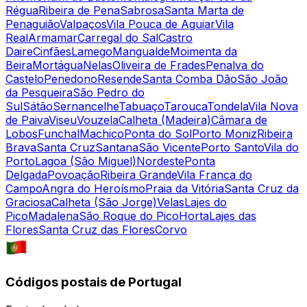
Régua
Ribeira de Pena
Sabrosa
Santa Marta de
Penaguião
Valpaços
Vila Pouca de Aguiar
Vila
Real
Armamar
Carregal do Sal
Castro
Daire
Cinfães
Lamego
Mangualde
Moimenta da
Beira
Mortágua
Nelas
Oliveira de Frades
Penalva do
Castelo
Penedono
Resende
Santa Comba Dão
São João
da Pesqueira
São Pedro do
Sul
Sátão
Sernancelhe
Tabuaço
Tarouca
Tondela
Vila Nova
de Paiva
Viseu
Vouzela
Calheta (Madeira)
Câmara de
Lobos
Funchal
Machico
Ponta do Sol
Porto Moniz
Ribeira
Brava
Santa Cruz
Santana
São Vicente
Porto Santo
Vila do
Porto
Lagoa (São Miguel)
Nordeste
Ponta
Delgada
Povoação
Ribeira Grande
Vila Franca do
Campo
Angra do Heroísmo
Praia da Vitória
Santa Cruz da
Graciosa
Calheta (São Jorge)
Velas
Lajes do
Pico
Madalena
São Roque do Pico
Horta
Lajes das
Flores
Santa Cruz das Flores
Corvo
Códigos postais de Portugal