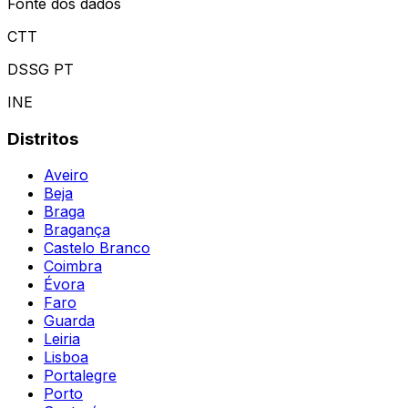
Fonte dos dados
CTT
DSSG PT
INE
Distritos
Aveiro
Beja
Braga
Bragança
Castelo Branco
Coimbra
Évora
Faro
Guarda
Leiria
Lisboa
Portalegre
Porto