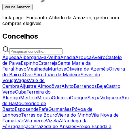
Ver na Amazon
Link pago. Enquanto Afiliado da Amazon, ganho com
compras elegíveis.
Concelhos
Águeda
Albergaria-a-Velha
Anadia
Arouca
Aveiro
Castelo
de Paiva
Espinho
Estarreja
Santa Maria da
Feira
Ílhavo
Mealhada
Murtosa
Oliveira de Azeméis
Oliveira
do Bairro
Ovar
São João da Madeira
Sever do
Vouga
Vagos
Vale de
Cambra
Aljustrel
Almodôvar
Alvito
Barrancos
Beja
Castro
Verde
Cuba
Ferreira do
Alentejo
Mértola
Moura
Odemira
Ourique
Serpa
Vidigueira
Am
de Basto
Celorico de
Basto
Esposende
Fafe
Guimarães
Póvoa de
Lanhoso
Terras de Bouro
Vieira do Minho
Vila Nova de
Famalicão
Vila Verde
Vizela
Alfandega da
Fé
Bragança
Carrazeda de Ansiães
Freixo Espada à