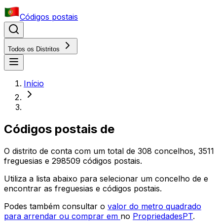
Códigos postais
Todos os Distritos
Início
Códigos postais
de
O distrito
de
conta com um total de
308
concelhos,
3511
freguesias e
298509
códigos postais.
Utiliza a lista abaixo para selecionar um concelho
de
e
encontrar as freguesias e códigos postais.
Podes também consultar o
valor do metro quadrado
para arrendar ou comprar em
no
PropriedadesPT
.