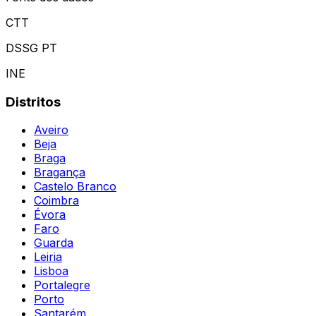
CTT
DSSG PT
INE
Distritos
Aveiro
Beja
Braga
Bragança
Castelo Branco
Coimbra
Évora
Faro
Guarda
Leiria
Lisboa
Portalegre
Porto
Santarém