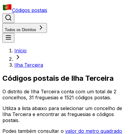
Códigos postais
Todos os Distritos
Início
Ilha Terceira
Códigos postais
de
Ilha Terceira
O distrito
de
Ilha Terceira
conta com um total de
2
concelhos,
31
freguesias e
1521
códigos postais.
Utiliza a lista abaixo para selecionar um concelho
de
Ilha Terceira
e encontrar as freguesias e códigos
postais.
Podes também consultar o
valor do metro quadrado