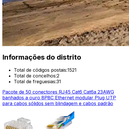
Informações do distrito
Total de códigos postais:
1521
Total de concelhos:
2
Total de freguesias:
31
Pacote de 50 conectores RJ45 Cat6 Cat6a 23AWG
banhados a ouro 8P8C Ethernet modular Plug UTP
para cabos sólidos sem blindagem e cabos padrão