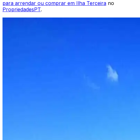
para arrendar ou comprar em
Ilha Terceira
no
PropriedadesPT
.