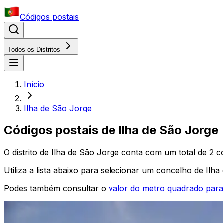
Códigos postais
Todos os Distritos
Início
Ilha de São Jorge
Códigos postais
de
Ilha de São Jorge
O distrito
de
Ilha de São Jorge
conta com um total de
2
co
Utiliza a lista abaixo para selecionar um concelho
de
Ilha
Podes também consultar o
valor do metro quadrado par