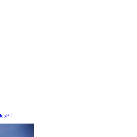
desPT
.