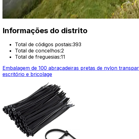
Informações do distrito
Total de códigos postais:
393
Total de concelhos:
2
Total de freguesias:
11
Embalagem de 100 abraçadeiras pretas de nylon transpare
escritório e bricolage