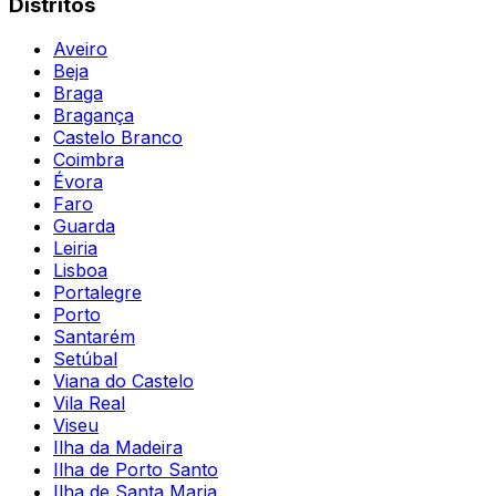
Distritos
Aveiro
Beja
Braga
Bragança
Castelo Branco
Coimbra
Évora
Faro
Guarda
Leiria
Lisboa
Portalegre
Porto
Santarém
Setúbal
Viana do Castelo
Vila Real
Viseu
Ilha da Madeira
Ilha de Porto Santo
Ilha de Santa Maria