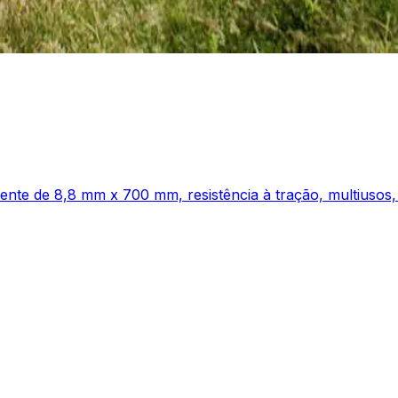
nte de 8,8 mm x 700 mm, resistência à tração, multiusos,