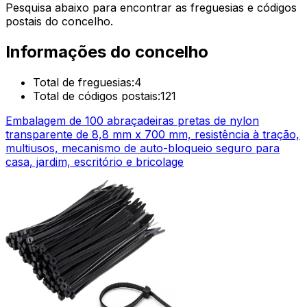
Pesquisa abaixo para encontrar as freguesias e códigos
postais do concelho.
Informações do concelho
Total de freguesias:
4
Total de códigos postais:
121
Embalagem de 100 abraçadeiras pretas de nylon
transparente de 8,8 mm x 700 mm, resistência à tração,
multiusos, mecanismo de auto-bloqueio seguro para
casa, jardim, escritório e bricolage