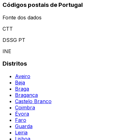
Códigos postais de Portugal
Fonte dos dados
CTT
DSSG PT
INE
Distritos
Aveiro
Beja
Braga
Bragança
Castelo Branco
Coimbra
Évora
Faro
Guarda
Leiria
Lisboa