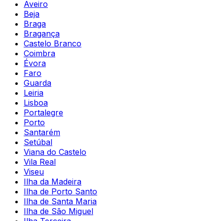
Aveiro
Beja
Braga
Bragança
Castelo Branco
Coimbra
Évora
Faro
Guarda
Leiria
Lisboa
Portalegre
Porto
Santarém
Setúbal
Viana do Castelo
Vila Real
Viseu
Ilha da Madeira
Ilha de Porto Santo
Ilha de Santa Maria
Ilha de São Miguel