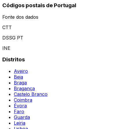
Códigos postais de Portugal
Fonte dos dados
CTT
DSSG PT
INE
Distritos
Aveiro
Beja
Braga
Bragança
Castelo Branco
Coimbra
Évora
Faro
Guarda
Leiria
Lisboa