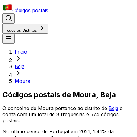
Códigos postais
Todos os Distritos
Início
Beja
Moura
Códigos postais de
Moura
,
Beja
O concelho
de
Moura
pertence ao distrito
de
Beja
e
conta com um total de
8
freguesias e
574
códigos
postais.
No último censo de Portugal em 2021,
1.41
% da