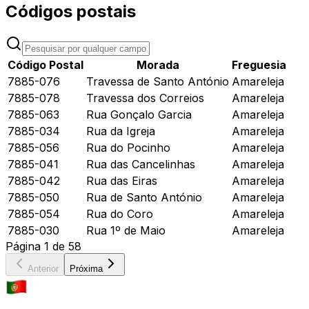
Códigos postais
Código Postal
Morada
Freguesia
7885-076
Travessa de Santo António
Amareleja
7885-078
Travessa dos Correios
Amareleja
7885-063
Rua Gonçalo Garcia
Amareleja
7885-034
Rua da Igreja
Amareleja
7885-056
Rua do Pocinho
Amareleja
7885-041
Rua das Cancelinhas
Amareleja
7885-042
Rua das Eiras
Amareleja
7885-050
Rua de Santo António
Amareleja
7885-054
Rua do Coro
Amareleja
7885-030
Rua 1º de Maio
Amareleja
Página
1
de
58
Anterior
Próxima