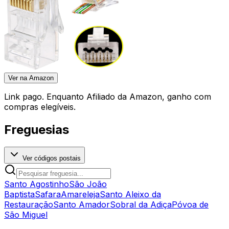
Ver na Amazon
Link pago. Enquanto Afiliado da Amazon, ganho com
compras elegíveis.
Freguesias
Ver códigos postais
Santo Agostinho
São João
Baptista
Safara
Amareleja
Santo Aleixo da
Restauração
Santo Amador
Sobral da Adiça
Póvoa de
São Miguel