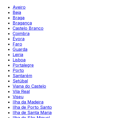
Aveiro
Beja
Braga
Bragança
Castelo Branco
Coimbra
Évora
Faro
Guarda
Leiria
Lisboa
Portalegre
Porto
Santarém
Setúbal
Viana do Castelo
Vila Real
Viseu
Ilha da Madeira
Ilha de Porto Santo
Ilha de Santa Maria
Ilha de São Miguel