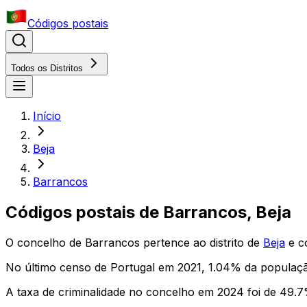
Códigos postais
Todos os Distritos
Início
Beja
Barrancos
Códigos postais de
Barrancos
,
Beja
O concelho
de
Barrancos
pertence ao distrito
de
Beja
e c
No último censo de Portugal em 2021,
1.04
% da populaçã
A taxa de criminalidade no concelho em 2024 foi de
49.7