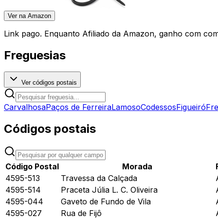
Ver na Amazon
Link pago. Enquanto Afiliado da Amazon, ganho com comp
Freguesias
Ver códigos postais
Carvalhosa
Paços de Ferreira
Lamoso
Codessos
Figueiró
Fr
Códigos postais
Código Postal
Morada
4595-513
Travessa da Calçada
4595-514
Praceta Júlia L. C. Oliveira
4595-044
Gaveto de Fundo de Vila
4595-027
Rua de Fijô