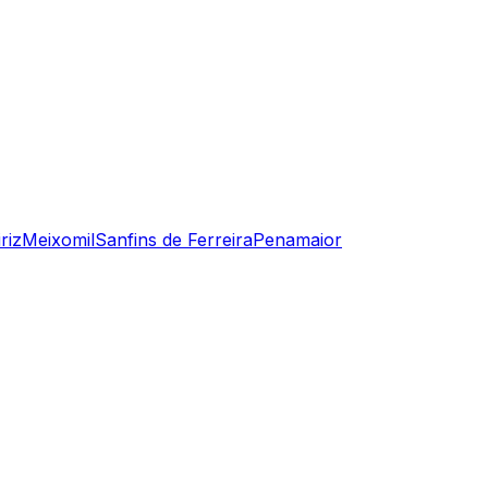
iriz
Meixomil
Sanfins de Ferreira
Penamaior