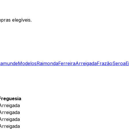
ras elegíveis.
eamunde
Modelos
Raimonda
Ferreira
Arreigada
Frazão
Seroa
E
Freguesia
Arreigada
Arreigada
Arreigada
Arreigada