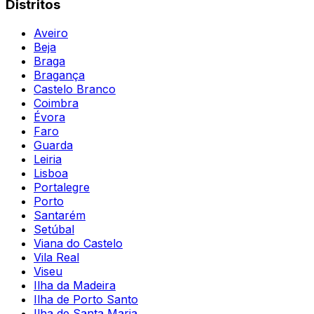
Distritos
Aveiro
Beja
Braga
Bragança
Castelo Branco
Coimbra
Évora
Faro
Guarda
Leiria
Lisboa
Portalegre
Porto
Santarém
Setúbal
Viana do Castelo
Vila Real
Viseu
Ilha da Madeira
Ilha de Porto Santo
Ilha de Santa Maria