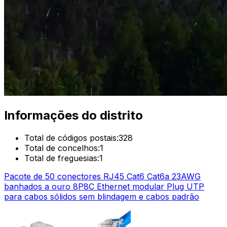
Informações do distrito
Total de códigos postais:
328
Total de concelhos:
1
Total de freguesias:
1
Pacote de 50 conectores RJ45 Cat6 Cat6a 23AWG
banhados a ouro 8P8C Ethernet modular Plug UTP
para cabos sólidos sem blindagem e cabos padrão