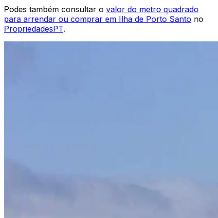
Podes também consultar o
valor do metro quadrado
para arrendar ou comprar em
Ilha de Porto Santo
no
PropriedadesPT
.