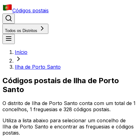
Códigos postais
Todos os Distritos
Início
Ilha de Porto Santo
Códigos postais
de
Ilha de Porto
Santo
O distrito
de
Ilha de Porto Santo
conta com um total de
1
concelhos,
1
freguesias e
328
códigos postais.
Utiliza a lista abaixo para selecionar um concelho
de
Ilha de Porto Santo
e encontrar as freguesias e códigos
postais.