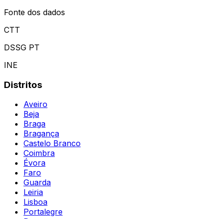
Fonte dos dados
CTT
DSSG PT
INE
Distritos
Aveiro
Beja
Braga
Bragança
Castelo Branco
Coimbra
Évora
Faro
Guarda
Leiria
Lisboa
Portalegre