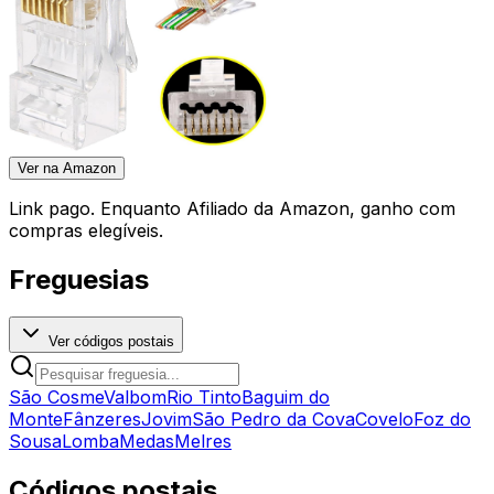
Ver na Amazon
Link pago. Enquanto Afiliado da Amazon, ganho com
compras elegíveis.
Freguesias
Ver códigos postais
São Cosme
Valbom
Rio Tinto
Baguim do
Monte
Fânzeres
Jovim
São Pedro da Cova
Covelo
Foz do
Sousa
Lomba
Medas
Melres
Códigos postais