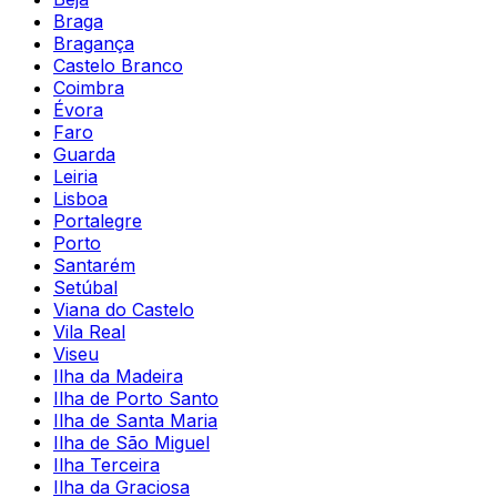
Braga
Bragança
Castelo Branco
Coimbra
Évora
Faro
Guarda
Leiria
Lisboa
Portalegre
Porto
Santarém
Setúbal
Viana do Castelo
Vila Real
Viseu
Ilha da Madeira
Ilha de Porto Santo
Ilha de Santa Maria
Ilha de São Miguel
Ilha Terceira
Ilha da Graciosa