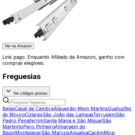
Ver na Amazon
Link pago. Enquanto Afiliado da Amazon, ganho com
compras elegíveis.
Freguesias
Ver códigos postais
Belas
Casal de Cambra
Algueirão-Mem Martins
Queluz
Rio
de Mouro
Colares
São João das Lampas
Terrugem
São
Pedro Penaferrim
Santa Maria e São Miguel
São
Martinho
Pero Pinheiro
Almargem do
Bispo
Montelavar
São Marcos
Agualva
Cacém
Mira-