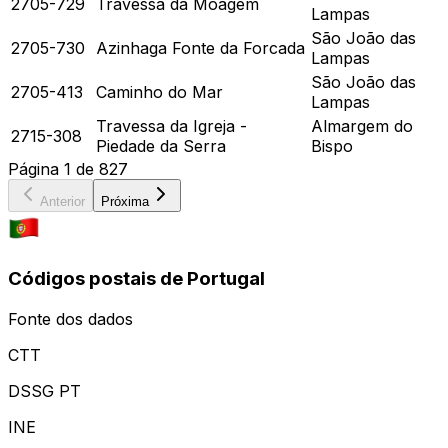
2705-729
Travessa da Moagem
Lampas
São João das
2705-730
Azinhaga Fonte da Forcada
Lampas
São João das
2705-413
Caminho do Mar
Lampas
Travessa da Igreja -
Almargem do
2715-308
Piedade da Serra
Bispo
Página
1
de
827
Anterior
Próxima
Códigos postais de Portugal
Fonte dos dados
CTT
DSSG PT
INE