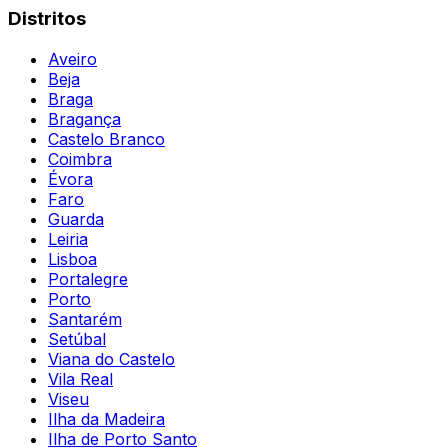
Distritos
Aveiro
Beja
Braga
Bragança
Castelo Branco
Coimbra
Évora
Faro
Guarda
Leiria
Lisboa
Portalegre
Porto
Santarém
Setúbal
Viana do Castelo
Vila Real
Viseu
Ilha da Madeira
Ilha de Porto Santo