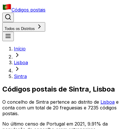
Códigos postais
Todos os Distritos
Início
Lisboa
Sintra
Códigos postais de
Sintra
,
Lisboa
O concelho
de
Sintra
pertence ao distrito
de
Lisboa
e
conta com um total de
20
freguesias e
7235
códigos
postais.
No último censo de Portugal em 2021,
9.91
% da