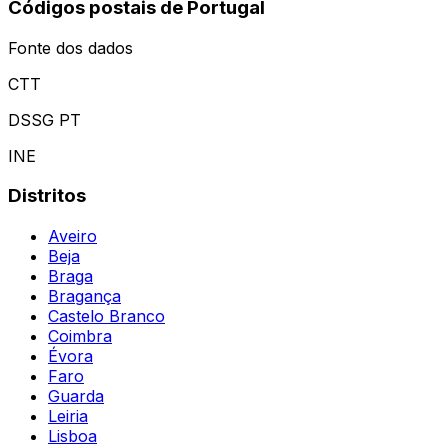
Códigos postais de Portugal
Fonte dos dados
CTT
DSSG PT
INE
Distritos
Aveiro
Beja
Braga
Bragança
Castelo Branco
Coimbra
Évora
Faro
Guarda
Leiria
Lisboa