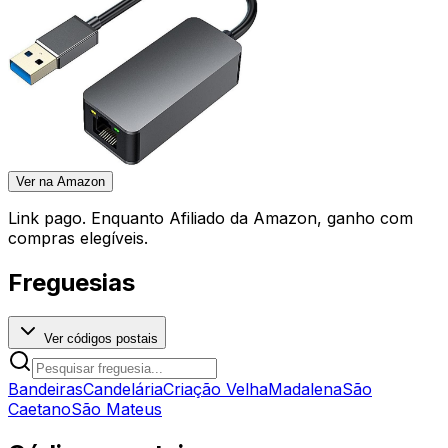
Ver na Amazon
Link pago. Enquanto Afiliado da Amazon, ganho com
compras elegíveis.
Freguesias
Ver códigos postais
Bandeiras
Candelária
Criação Velha
Madalena
São
Caetano
São Mateus