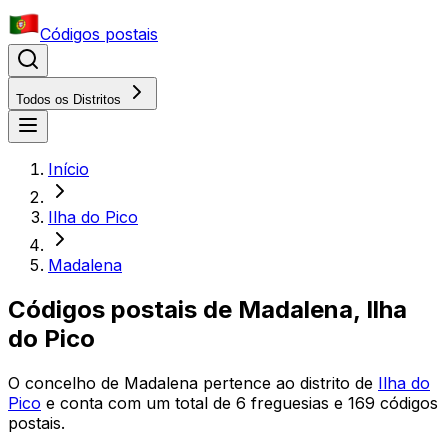
Códigos postais
Todos os Distritos
Início
Ilha do Pico
Madalena
Códigos postais de
Madalena
,
Ilha
do Pico
O concelho
de
Madalena
pertence ao distrito
de
Ilha do
Pico
e conta com um total de
6
freguesias e
169
códigos
postais.