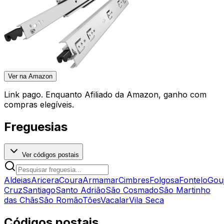
Ver na Amazon
Link pago. Enquanto Afiliado da Amazon, ganho com
compras elegíveis.
Freguesias
Ver códigos postais
Aldeias
Aricera
Coura
Armamar
Cimbres
Folgosa
Fontelo
Gou
Cruz
Santiago
Santo Adrião
São Cosmado
São Martinho
das Chãs
São Romão
Tões
Vacalar
Vila Seca
Códigos postais