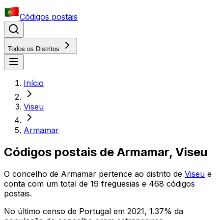
Códigos postais
Todos os Distritos
Início
Viseu
Armamar
Códigos postais de
Armamar
,
Viseu
O concelho
de
Armamar
pertence ao distrito
de
Viseu
e
conta com um total de
19
freguesias e
468
códigos
postais.
No último censo de Portugal em 2021,
1.37
% da