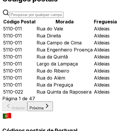
Código Postal
Morada
Freguesia
5110-011
Rua do Vale
Aldeias
5110-011
Rua Direita
Aldeias
5110-011
Rua Campo de Cima
Aldeias
5110-011
Rua Engenheiro Proença
Aldeias
5110-011
Rua da Quintã
Aldeias
5110-011
Largo da Lampaça
Aldeias
5110-011
Rua do Ribeiro
Aldeias
5110-011
Rua do Além
Aldeias
5110-011
Rua da Preguiça
Aldeias
5110-022
Rua Quinta da Raposeira
Aldeias
Página
1
de
47
Anterior
Próxima
Códigos postais de Portugal