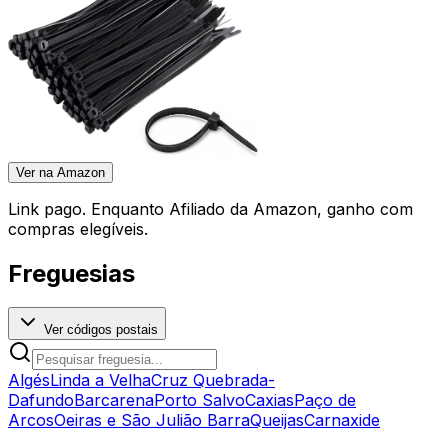
Ver na Amazon
Link pago. Enquanto Afiliado da Amazon, ganho com
compras elegíveis.
Freguesias
Ver códigos postais
Algés
Linda a Velha
Cruz Quebrada-
Dafundo
Barcarena
Porto Salvo
Caxias
Paço de
Arcos
Oeiras e São Julião Barra
Queijas
Carnaxide