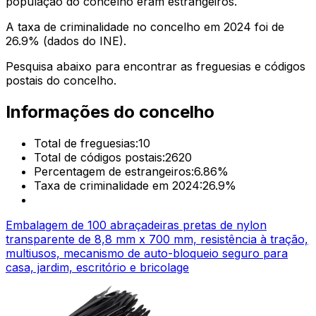
população do concelho eram estrangeiros.
A taxa de criminalidade no concelho em 2024 foi de
26.9
% (dados do INE).
Pesquisa abaixo para encontrar as freguesias e códigos
postais do concelho.
Informações do concelho
Total de freguesias:
10
Total de códigos postais:
2620
Percentagem de estrangeiros:
6.86
%
Taxa de criminalidade em 2024:
26.9
%
Embalagem de 100 abraçadeiras pretas de nylon
transparente de 8,8 mm x 700 mm, resistência à tração,
multiusos, mecanismo de auto-bloqueio seguro para
casa, jardim, escritório e bricolage