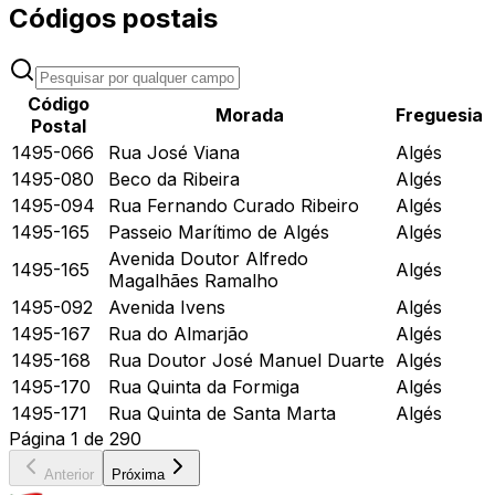
Códigos postais
Código
Morada
Freguesia
Postal
1495-066
Rua José Viana
Algés
1495-080
Beco da Ribeira
Algés
1495-094
Rua Fernando Curado Ribeiro
Algés
1495-165
Passeio Marítimo de Algés
Algés
Avenida Doutor Alfredo
1495-165
Algés
Magalhães Ramalho
1495-092
Avenida Ivens
Algés
1495-167
Rua do Almarjão
Algés
1495-168
Rua Doutor José Manuel Duarte
Algés
1495-170
Rua Quinta da Formiga
Algés
1495-171
Rua Quinta de Santa Marta
Algés
Página
1
de
290
Anterior
Próxima